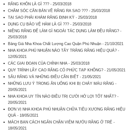
RĂNG KHÔN LÀ GÌ ??? - 25/03/2018
CHĂM SÓC CĂN BẢN VỀ RĂNG RA SAO ??? - 25/03/2018
TẠI SAO PHẢI KHÁM RĂNG ĐỊNH KỲ - 25/03/2018
DỤNG CỤ BẢO VỆ HÀM LÀ GÌ ??? - 25/03/2018
NIỀNG RĂNG ĐỂ LÀM GÌ NGOÀI TÁC DỤNG LÀM ĐỀU RĂNG? -
25/03/2018
Bảng Giá Nha Khoa Chất Lượng Cao Quận Phú Nhuận - 21/10/2021
NHA KHOA PHÚ NHUẬN NÀO TẨY TRẮNG RĂNG HIỆU QUẢ? -
12/05/2021
CÁC GIAI ĐOẠN CỦA CHỈNH NHA - 25/03/2018
QUY TRÌNH LẤY CAO RĂNG CÓ PHỨC TẠP KHÔNG? - 21/05/2021
SÂU RĂNG VÀ NHỮNG ĐIỀU CẦN BIẾT - 21/05/2021
NHỮNG LƯU Ý TRONG ĂN UỐNG KHI BỊ CHẢY MÁU RĂNG -
20/05/2021
NHA KHOA UY TÍN NÀO ĐIỀU TRỊ CƯỜI HỞ LỢI TỐT NHẤT? -
20/05/2021
ĐƠN VỊ NHA KHOA PHÚ NHUẬN CHỮA TIÊU XƯƠNG RĂNG HIỆU
QUẢ - 18/05/2021
MÁCH BẠN CÁCH NGĂN CHẶN VIÊM NƯỚU RĂNG Ở TRẺ -
18/05/2021