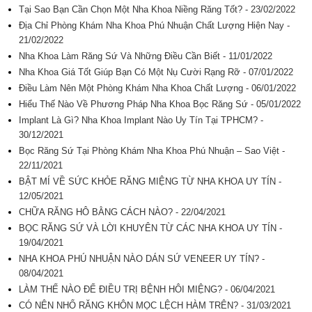
Tại Sao Bạn Cần Chọn Một Nha Khoa Niềng Răng Tốt? - 23/02/2022
Địa Chỉ Phòng Khám Nha Khoa Phú Nhuận Chất Lượng Hiện Nay -
21/02/2022
Nha Khoa Làm Răng Sứ Và Những Điều Cần Biết - 11/01/2022
Nha Khoa Giá Tốt Giúp Bạn Có Một Nụ Cười Rạng Rỡ - 07/01/2022
Điều Làm Nên Một Phòng Khám Nha Khoa Chất Lượng - 06/01/2022
Hiểu Thế Nào Về Phương Pháp Nha Khoa Bọc Răng Sứ - 05/01/2022
Implant Là Gì? Nha Khoa Implant Nào Uy Tín Tại TPHCM? -
30/12/2021
Bọc Răng Sứ Tại Phòng Khám Nha Khoa Phú Nhuận – Sao Việt -
22/11/2021
BẬT MÍ VỀ SỨC KHỎE RĂNG MIỆNG TỪ NHA KHOA UY TÍN -
12/05/2021
CHỮA RĂNG HÔ BẰNG CÁCH NÀO? - 22/04/2021
BỌC RĂNG SỨ VÀ LỜI KHUYÊN TỪ CÁC NHA KHOA UY TÍN -
19/04/2021
NHA KHOA PHÚ NHUẬN NÀO DÁN SỨ VENEER UY TÍN? -
08/04/2021
LÀM THẾ NÀO ĐỂ ĐIỀU TRỊ BỆNH HÔI MIỆNG? - 06/04/2021
CÓ NÊN NHỔ RĂNG KHÔN MỌC LỆCH HÀM TRÊN? - 31/03/2021