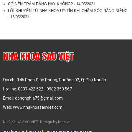
CÓ NÊN TRÁM RĂNG HAY KHÔNG? - 14/05/2021
LỜI KHUYÊN TỪ NHA KHOA UY TÍN KHI CHĂM SÓC RĂNG NIỀNG
- 13/05/2021
NHA KHOA SAO VIỆT
Địa chỉ: 146 Phan Đình Phùng, Phường 02, Q. Phú Nhuận
Hotline: 0937 422 522 - 0902 353 567
Email: dongnghia75@gmail.com
Web: www.nhakhoasaoviet.com
NHA KHOA SAO VIỆT. Design by Nina.vn